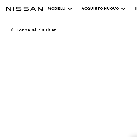
Passa
MODELLI
ACQUISTO NUOVO
ai
contenuti
principali
Torna ai risultati