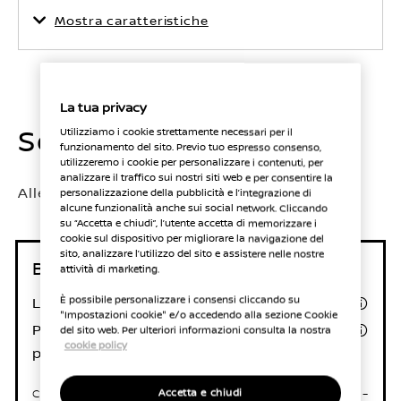
Mostra caratteristiche
La tua privacy
Seleziona la versione
Utilizziamo i cookie strettamente necessari per il
funzionamento del sito. Previo tuo espresso consenso,
utilizzeremo i cookie per personalizzare i contenuti, per
analizzare il traffico sui nostri siti web e per consentire la
Allestimento selezionato:
Acenta
personalizzazione della pubblicità e l’integrazione di
alcune funzionalità anche sui social network. Cliccando
su “Accetta e chiudi”, l’utente accetta di memorizzare i
cookie sul dispositivo per migliorare la navigazione del
sito, analizzare l’utilizzo del sito e assistere nelle nostre
Benzina 114CV Manuale
attività di marketing.
Listino a partire da
26.000 €
È possibile personalizzare i consensi cliccando su
"Impostazioni cookie" e/o accedendo alla sezione Cookie
20.900 €
Prezzo promo in caso di
del sito web. Per ulteriori informazioni consulta la nostra
cookie policy
permuta o rottamazione
Consumo Carburante –
Emissioni CO₂ –
Accetta e chiudi