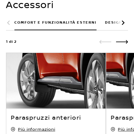
Accessori
COMFORT E FUNZIONALITÀ ESTERNI
DESIGN EST
1 di 2
Paraspruzzi anteriori
Parasp
Più informazioni
Più in