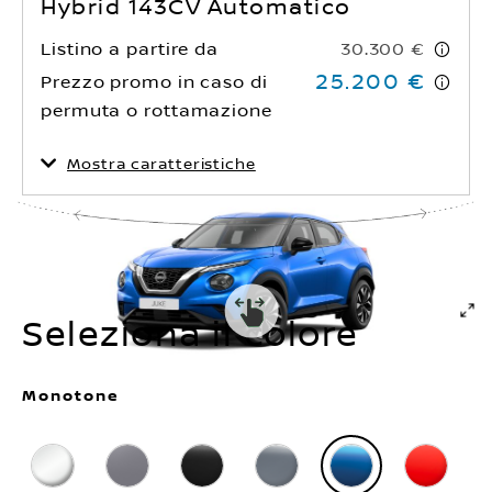
Hybrid 143CV Automatico
Potenza max totale
Tipo di trasmissione
84 (114) kW(CV)
Listino a partire da
30.300 €
Automatico
25.200 €
Prezzo promo in caso di
permuta o rottamazione
Mostra caratteristiche
Consumo Carburante –
Emissioni CO₂ –
Combinato (WLTP)
Combinato (WLTP)
4,7 l/100 km
105 g/km
Potenza max totale
Tipo di trasmissione
105 (143) kW(CV)
Automatico
Seleziona il colore
Monotone