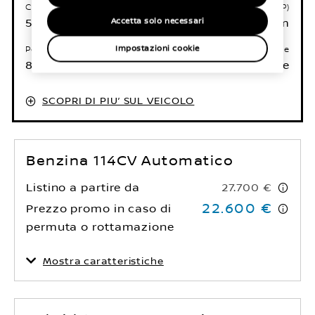
Combinato (WLTP)
Combinato (WLTP)
5,8 l/100 km
132 g/km
Accetta solo necessari
Potenza max totale
Tipo di trasmissione
Impostazioni cookie
84 (114) kW(CV)
Manuale
SCOPRI DI PIU’ SUL VEICOLO
Benzina 114CV Automatico
Listino a partire da
27.700 €
22.600 €
Prezzo promo in caso di
permuta o rottamazione
Mostra caratteristiche
Consumo Carburante –
Emissioni CO₂ –
Combinato (WLTP)
Combinato (WLTP)
6,1 l/100 km
137 g/km