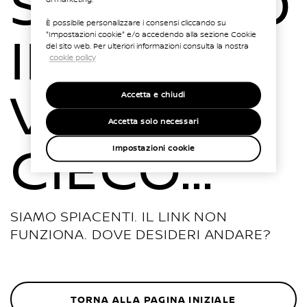
SEI FINITO
di marketing.
È possibile personalizzare i consensi cliccando su
IN UN
"Impostazioni cookie" e/o accedendo alla sezione Cookie
del sito web. Per ulteriori informazioni consulta la nostra
cookie policy
VICOLO
Accetta e chiudi
Accetta solo necessari
CIECO…
Impostazioni cookie
SIAMO SPIACENTI. IL LINK NON
FUNZIONA. DOVE DESIDERI ANDARE?
TORNA ALLA PAGINA INIZIALE