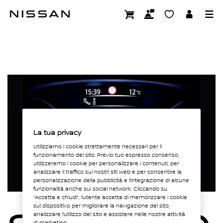
Passa
Pagina non trovata
ai
contenuti
principali
La tua privacy
Utilizziamo i cookie strettamente necessari per il
funzionamento del sito. Previo tuo espresso consenso,
utilizzeremo i cookie per personalizzare i contenuti, per
analizzare il traffico sui nostri siti web e per consentire la
personalizzazione della pubblicità e l’integrazione di alcune
funzionalità anche sui social network. Cliccando su
“Accetta e chiudi”, l’utente accetta di memorizzare i cookie
sul dispositivo per migliorare la navigazione del sito,
analizzare l’utilizzo del sito e assistere nelle nostre attività