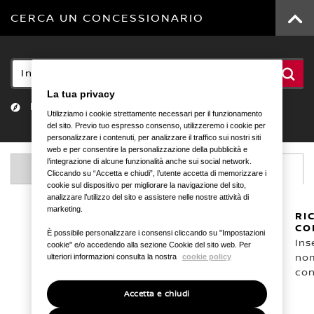
CERCA UN CONCESSIONARIO
Inserisci il CAP o la città
La tua privacy
Località attuale
Utilizziamo i cookie strettamente necessari per il funzionamento
del sito. Previo tuo espresso consenso, utilizzeremo i cookie per
personalizzare i contenuti, per analizzare il traffico sui nostri siti
web e per consentire la personalizzazione della pubblicità e
l’integrazione di alcune funzionalità anche sui social network.
Elenco
Mappa
Cliccando su “Accetta e chiudi”, l’utente accetta di memorizzare i
cookie sul dispositivo per migliorare la navigazione del sito,
analizzare l’utilizzo del sito e assistere nelle nostre attività di
marketing.
RI
CO
È possibile personalizzare i consensi cliccando su "Impostazioni
Inse
cookie" e/o accedendo alla sezione Cookie del sito web. Per
ulteriori informazioni consulta la nostra
cookie policy
nom
con
Accetta e chiudi