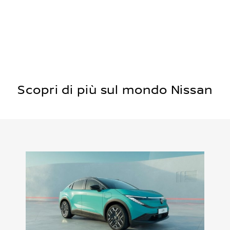
Scopri di più sul mondo Nissan
AN
N
P
a
Io
e,
re