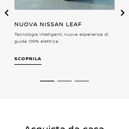
o.
P
NUOVA NISSAN LEAF
Tecnologie intelligenti, nuova esperienza di
guida 100% elettrica.
SCOPRILA
1
2
3