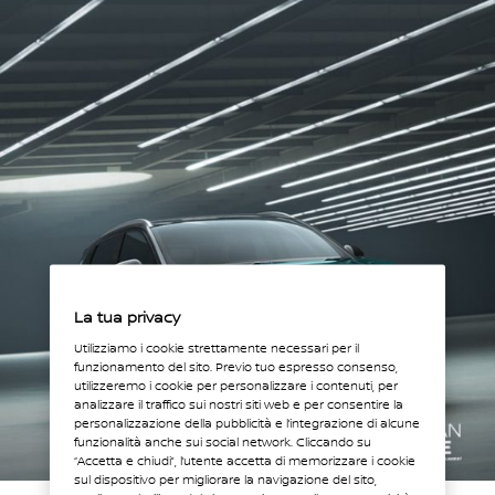
La tua privacy
Utilizziamo i cookie strettamente necessari per il
funzionamento del sito. Previo tuo espresso consenso,
utilizzeremo i cookie per personalizzare i contenuti, per
analizzare il traffico sui nostri siti web e per consentire la
personalizzazione della pubblicità e l’integrazione di alcune
funzionalità anche sui social network. Cliccando su
“Accetta e chiudi”, l’utente accetta di memorizzare i cookie
sul dispositivo per migliorare la navigazione del sito,