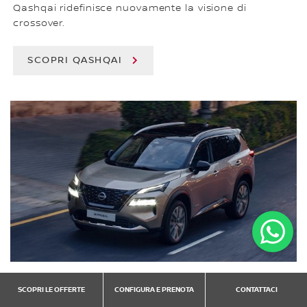
Qashqai ridefinisce nuovamente la visione di
crossover.
SCOPRI QASHQAI
NISSAN X-TRAIL
SCOPRI LE OFFERTE
CONFIGURA E PRENOTA
CONTATTACI