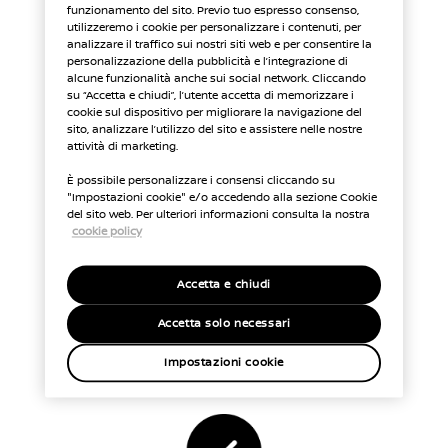
funzionamento del sito. Previo tuo espresso consenso,
utilizzeremo i cookie per personalizzare i contenuti, per
UNA RICARICA PIÙ RAPIDA
analizzare il traffico sui nostri siti web e per consentire la
personalizzazione della pubblicità e l’integrazione di
alcune funzionalità anche sui social network. Cliccando
Più energia in meno tempo (1)
su “Accetta e chiudi”, l’utente accetta di memorizzare i
cookie sul dispositivo per migliorare la navigazione del
sito, analizzare l’utilizzo del sito e assistere nelle nostre
attività di marketing.
È possibile personalizzare i consensi cliccando su
"Impostazioni cookie" e/o accedendo alla sezione Cookie
del sito web. Per ulteriori informazioni consulta la nostra
cookie policy
Accetta e chiudi
COMODITÀ
Accetta solo necessari
Ricarica dal comfort di casa tua
Impostazioni cookie