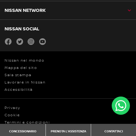
NISSAN NETWORK
NISSAN SOCIAL
facebook
twitter
instagram
youtube
Nissan nel mondo
Mappa del sito
Sala stampa
Lavorare in Nissan
Accessibilità
Privacy
Cookie
Termini e condizioni
© Nissan 2026
CONCESSIONARIO
PRENOTA L'ASSISTENZA
CONTATTACI