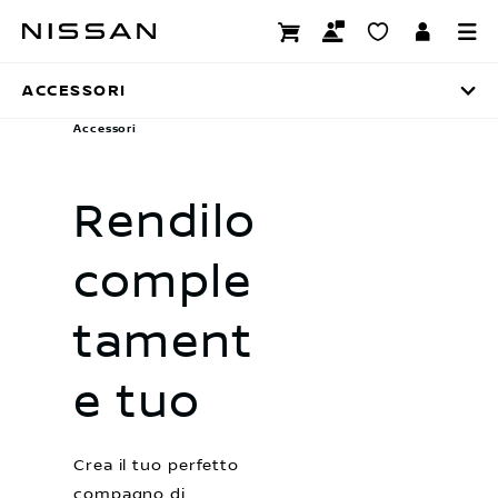
Passa
Accessori
ai
contenuti
ACCESSORI
principali
Accessori
Rendilo
comple
tament
e tuo
Crea il tuo perfetto
compagno di