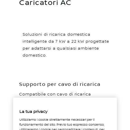
Caricatori AC
Soluzioni di ricarica domestica
intelligente da 7 kW a 22 kW progettate
per adattarsi a qualsiasi ambiente
domestico.
Supporto per cavo di ricarica
Compatibile con cavo di ricarica
standard EVSE. Mantiene il cavo pulito,
ordinato e sollevato dal pavimento
La tua privacy
quando non viene utilizzato.
Utilizziamo i cookie strettamente necessari per il
funzionamento del sito. Previo tuo espresso consenso,
utilizzeremo i cookie per personalizzare i contenuti, per