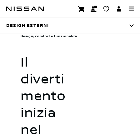
Passa
Design esterni
ai
contenuti
DESIGN ESTERNI
principali
Design, comfort e funzionalità
Il
diverti
mento
inizia
nel