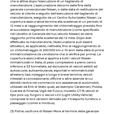
che si attiva dopo l’esecuzione di un tagliando di
manutenzione. L’assicurazione decorre dalla fine della
garanzia convenzionale Nissan, o dalla data di restituzione del
veicolo al cliente a seguito dell’esecuzione del tagliando di
manutenzione, eseguito da un Centro Autorizzato Nissan. La
copertura assicurativa termina alla scadenza di un periodo di
12 mesi o al raggiungimento del chilometraggio previsto fino
al successivo tagliando di manutenzione (come specificato
nel Libretto di Garanzia del tuo veicolo Nissan) se viene
raggiunto prima della scadenza dei 12 mesi. Dopo aver
effettuato la manutenzione, l’Assicurazione può essere
attivata o, se applicabile, riattivata, fino al raggiungimento di
un chilometraggio di 200.000 km o 10 anni dalla data di prima
immatricolazione (la condizione che si verifica per prima). La
copertura assicurativa si applica a tutti i veicoli Nissan
immatricolati in Italia, di peso complessivo a pieno carico
inferiore a 3,5 tonnellate, ad esclusione di: veicoli adibiti ad
autoscuole, autoambulanze; esportati e reimmatricolati
all’estero; taxi; noleggio a lungo e breve termine; veicoli
intestati a concessionarie, officine o altre aziende la cui
attività rientra nel commercio e/o assistenza di automobili;
utilizzati da Enti di Stato quali, ad esempio: Carabinieri, Polizia,
Guardia di Finanza, Vigili del Fuoco; modello GT-R; veicoli di
tipo pick-up, furgoni o veicoli LCV (Light Utility Vehicle)
comprese le loro versioni derivate per il trasporto turistico o
passeggeri (combi e minibus).
(3) Potrai usufruire di Nissan More al termine della garanzia