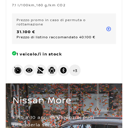
7.1 l/100km
160 g/km CO2
Prezzo promo
in caso di permuta o
rottamazione
31.100 €
Prezzo di listino raccomandato 40.100 €
1 veicolo/i in stock
+
3
Nissan More
Fino a 10 anni di garanzia, puoi
richiederla se: