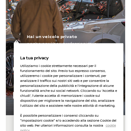
Hai un veicolo privato
anche per liberi professionisti e
lavoratori autonomi
La tua privacy
Con meno di 10 anni
Utilizziamo i cookie strettamente necessari per il
10 anni o 200.000 km - la condizione che
funzionamento del sito. Previo tuo espresso consenso,
utilizzeremo i cookie per personalizzare i contenuti, per
si verifica per prima (2)
analizzare il traffico sui nostri siti web e per consentire la
personalizzazione della pubblicità e l’integrazione di alcune
Hai superato il sanity check
funzionalità anche sui social network. Cliccando su “Accetta e
presso la rete di Assistenza autorizzata
chiudi”, l’utente accetta di memorizzare i cookie sul
dispositivo per migliorare la navigazione del sito, analizzare
Nissan (3)
l’utilizzo del sito e assistere nelle nostre attività di marketing.
È possibile personalizzare i consensi cliccando su
"Impostazioni cookie" e/o accedendo alla sezione Cookie del
sito web. Per ulteriori informazioni consulta la nostra
cookie
policy