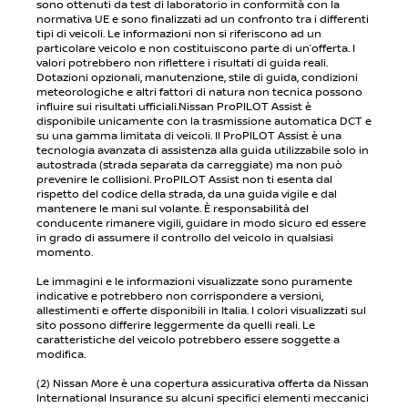
sono ottenuti da test di laboratorio in conformità con la
normativa UE e sono finalizzati ad un confronto tra i differenti
tipi di veicoli. Le informazioni non si riferiscono ad un
particolare veicolo e non costituiscono parte di un’offerta. I
valori potrebbero non riflettere i risultati di guida reali.
Dotazioni opzionali, manutenzione, stile di guida, condizioni
meteorologiche e altri fattori di natura non tecnica possono
influire sui risultati ufficiali.Nissan ProPILOT Assist è
disponibile unicamente con la trasmissione automatica DCT e
su una gamma limitata di veicoli. Il ProPILOT Assist è una
tecnologia avanzata di assistenza alla guida utilizzabile solo in
autostrada (strada separata da carreggiate) ma non può
prevenire le collisioni. ProPILOT Assist non ti esenta dal
rispetto del codice della strada, da una guida vigile e dal
mantenere le mani sul volante. È responsabilità del
conducente rimanere vigili, guidare in modo sicuro ed essere
in grado di assumere il controllo del veicolo in qualsiasi
momento.
Le immagini e le informazioni visualizzate sono puramente
indicative e potrebbero non corrispondere a versioni,
allestimenti e offerte disponibili in Italia. I colori visualizzati sul
sito possono differire leggermente da quelli reali. Le
caratteristiche del veicolo potrebbero essere soggette a
modifica.
(2) Nissan More è una copertura assicurativa offerta da Nissan
International Insurance su alcuni specifici elementi meccanici