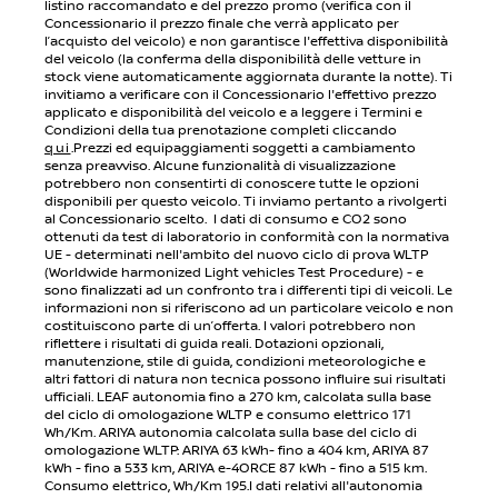
listino raccomandato e del prezzo promo (verifica con il
Concessionario il prezzo finale che verrà applicato per
l’acquisto del veicolo) e non garantisce l'effettiva disponibilità
del veicolo (la conferma della disponibilità delle vetture in
stock viene automaticamente aggiornata durante la notte). Ti
invitiamo a verificare con il Concessionario l'effettivo prezzo
applicato e disponibilità del veicolo e a leggere i Termini e
Condizioni della tua prenotazione completi cliccando
qui
.Prezzi ed equipaggiamenti soggetti a cambiamento
senza preavviso. Alcune funzionalità di visualizzazione
potrebbero non consentirti di conoscere tutte le opzioni
disponibili per questo veicolo. Ti inviamo pertanto a rivolgerti
al Concessionario scelto. I dati di consumo e CO2 sono
ottenuti da test di laboratorio in conformità con la normativa
UE - determinati nell'ambito del nuovo ciclo di prova WLTP
(Worldwide harmonized Light vehicles Test Procedure) - e
sono finalizzati ad un confronto tra i differenti tipi di veicoli. Le
informazioni non si riferiscono ad un particolare veicolo e non
costituiscono parte di un’offerta. I valori potrebbero non
riflettere i risultati di guida reali. Dotazioni opzionali,
manutenzione, stile di guida, condizioni meteorologiche e
altri fattori di natura non tecnica possono influire sui risultati
ufficiali. LEAF autonomia fino a 270 km, calcolata sulla base
del ciclo di omologazione WLTP e consumo elettrico 171
Wh/Km. ARIYA autonomia calcolata sulla base del ciclo di
omologazione WLTP: ARIYA 63 kWh- fino a 404 km, ARIYA 87
kWh - fino a 533 km, ARIYA e-4ORCE 87 kWh - fino a 515 km.
Consumo elettrico, Wh/Km 195.I dati relativi all'autonomia