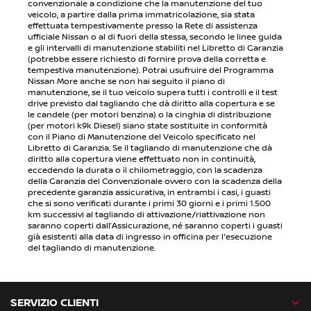
convenzionale a condizione che la manutenzione del tuo
veicolo, a partire dalla prima immatricolazione, sia stata
effettuata tempestivamente presso la Rete di assistenza
ufficiale Nissan o al di fuori della stessa, secondo le linee guida
e gli intervalli di manutenzione stabiliti nel Libretto di Garanzia
(potrebbe essere richiesto di fornire prova della corretta e
tempestiva manutenzione). Potrai usufruire del Programma
Nissan More anche se non hai seguito il piano di
manutenzione, se il tuo veicolo supera tutti i controlli e il test
drive previsto dal tagliando che dà diritto alla copertura e se
le candele (per motori benzina) o la cinghia di distribuzione
(per motori k9k Diesel) siano state sostituite in conformità
con il Piano di Manutenzione del Veicolo specificato nel
Libretto di Garanzia. Se il tagliando di manutenzione che dà
diritto alla copertura viene effettuato non in continuità,
eccedendo la durata o il chilometraggio, con la scadenza
della Garanzia del Convenzionale ovvero con la scadenza della
precedente garanzia assicurativa, in entrambi i casi, i guasti
che si sono verificati durante i primi 30 giorni e i primi 1.500
km successivi al tagliando di attivazione/riattivazione non
saranno coperti dall’Assicurazione, né saranno coperti i guasti
già esistenti alla data di ingresso in officina per l'esecuzione
del tagliando di manutenzione.
SERVIZIO CLIENTI