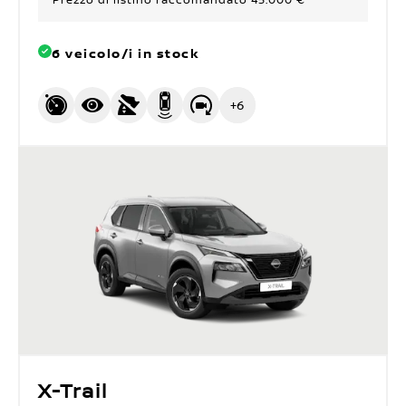
Prezzo di listino raccomandato 45.000 €
6 veicolo/i in stock
+
6
X-Trail