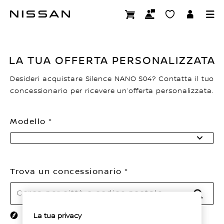
Passa
Richiedi un'offerta Silence NANO S
ai
contenuti
principali
LA TUA OFFERTA PERSONALIZZATA
Desideri acquistare Silence NANO S04? Contatta il tuo
concessionario per ricevere un’offerta personalizzata.
Modello
Trova un concessionario
RICE
Usa la posizione attuale
La tua privacy