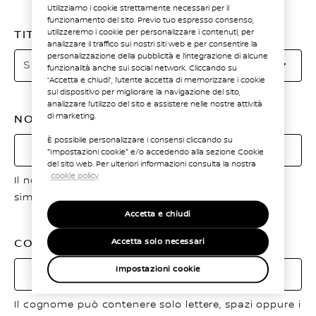
Utilizziamo i cookie strettamente necessari per il
funzionamento del sito. Previo tuo espresso consenso,
utilizzeremo i cookie per personalizzare i contenuti, per
TITOLO
analizzare il traffico sui nostri siti web e per consentire la
Se
personalizzazione della pubblicità e l’integrazione di alcune
Seleziona
funzionalità anche sui social network. Cliccando su
da
“Accetta e chiudi”, l’utente accetta di memorizzare i cookie
li
sul dispositivo per migliorare la navigazione del sito,
analizzare l’utilizzo del sito e assistere nelle nostre attività
di marketing.
NOME
È possibile personalizzare i consensi cliccando su
"Impostazioni cookie" e/o accedendo alla sezione Cookie
del sito web. Per ulteriori informazioni consulta la nostra
cookie policy
Il nome può contenere solo lettere, spazi oppure i
simboli – e ´.
Accetta e chiudi
COGNOME
Accetta solo necessari
Impostazioni cookie
Il cognome può contenere solo lettere, spazi oppure i