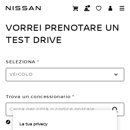
Passa
Test Drive
ai
contenuti
VORREI PRENOTARE UN
principali
TEST DRIVE
SELEZIONA
VEICOLO
Trova un concessionario
RICE
Usa la posizione attuale
La tua privacy