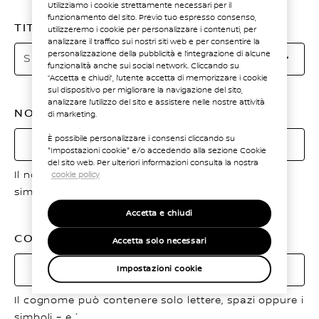
Utilizziamo i cookie strettamente necessari per il
funzionamento del sito. Previo tuo espresso consenso,
TITOLO
utilizzeremo i cookie per personalizzare i contenuti, per
analizzare il traffico sui nostri siti web e per consentire la
Se
personalizzazione della pubblicità e l’integrazione di alcune
Seleziona
funzionalità anche sui social network. Cliccando su
da
“Accetta e chiudi”, l’utente accetta di memorizzare i cookie
li
sul dispositivo per migliorare la navigazione del sito,
analizzare l’utilizzo del sito e assistere nelle nostre attività
NOME
di marketing.
È possibile personalizzare i consensi cliccando su
"Impostazioni cookie" e/o accedendo alla sezione Cookie
del sito web. Per ulteriori informazioni consulta la nostra
Il nome può contenere solo lettere, spazi oppure i
cookie policy
simboli – e ´.
Accetta e chiudi
COGNOME
Accetta solo necessari
Impostazioni cookie
Il cognome può contenere solo lettere, spazi oppure i
simboli – e ´.