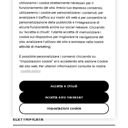
GARANZIA VEICOLO NUOVO
Utilizziamo i cookie strettamente necessari per il
funzionamento del sito. Previo tuo espresso consenso,
utilizzeremo i cookie per personalizzare i contenuti, per
analizzare il traffico sui nostri siti web e per consentire la
personalizzazione della pubblicità e l’integrazione di
36 mesi/100.000 km (1)
alcune funzionalità anche sui social network. Cliccando
su “Accetta e chiudi”, l’utente accetta di memorizzare i
cookie sul dispositivo per migliorare la navigazione del
GARANZIA SULLA PERFORAZIONE PER
sito, analizzare l’utilizzo del sito e assistere nelle nostre
CORROSIONE DELLA CARROZZERIA
attività di marketing.
È possibile personalizzare i consensi cliccando su
"Impostazioni cookie" e/o accedendo alla sezione Cookie
del sito web. Per ulteriori informazioni consulta la nostra
144 mesi/km illimitati
cookie policy
GARANZIA SULLA VERNICIATURA
Accetta e chiudi
Accetta solo necessari
36 mesi/km illimitati
Impostazioni cookie
GARANZIA SUI COMPONENTI PER LA PROPULSIONE
ELETTRIFICATA