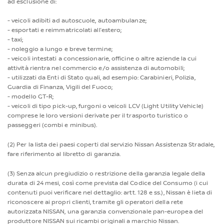
ad esclusione di:
- veicoli adibiti ad autoscuole, autoambulanze;
- esportati e reimmatricolati all’estero;
- taxi;
- noleggio a lungo e breve termine;
- veicoli intestati a concessionarie, officine o altre aziende la cui
attività rientra nel commercio e/o assistenza di automobili;
- utilizzati da Enti di Stato quali, ad esempio: Carabinieri, Polizia,
Guardia di Finanza, Vigili del Fuoco;
- modello GT-R;
- veicoli di tipo pick-up, furgoni o veicoli LCV (Light Utility Vehicle)
comprese le loro versioni derivate per il trasporto turistico o
passeggeri (combi e minibus).
(2) Per la lista dei paesi coperti dal servizio Nissan Assistenza Stradale,
fare riferimento al libretto di garanzia.
(3) Senza alcun pregiudizio o restrizione della garanzia legale della
durata di 24 mesi, così come prevista dal Codice del Consumo (i cui
contenuti puoi verificare nel dettaglio: artt. 128 e ss.), Nissan è lieta di
riconoscere ai propri clienti, tramite gli operatori della rete
autorizzata NISSAN, una garanzia convenzionale pan-europea del
produttore NISSAN sui ricambi originali a marchio Nissan.