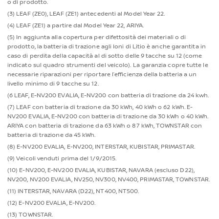
o di prodotto.
(3) LEAF (ZE0), LEAF (ZE1) antecedenti al Model Year 22.
(4) LEAF (ZE1) a partire dal Model Year 22, ARIYA.
(5) In aggiunta alla copertura per difettosità dei materiali o di
prodotto, la batteria di trazione agli Ioni di Litio è anche garantita in
caso di perdita della capacità al di sotto delle 9 tacche su 12 (come
indicato sul quadro strumenti del veicolo). La garanzia copre tutte le
necessarie riparazioni per riportare l’efficienza della batteria a un
livello minimo di 9 tacche su 12.
(6 LEAF, E-NV200 EVALIA, E-NV200 con batteria di trazione da 24 kwh.
(7) LEAF con batteria di trazione da 30 kWh, 40 kWh o 62 kWh. E-
NV200 EVALIA, E-NV200 con batteria di trazione da 30 kWh o 40 kWh.
ARIYA con batteria di trazione da 63 kWh o 87 kWh, TOWNSTAR con
batteria di trazione da 45 kWh.
(8) E-NV200 EVALIA, E-NV200, INTERSTAR, KUBISTAR, PRIMASTAR.
(9) Veicoli venduti prima del 1/9/2015.
(10) E-NV200, E-NV200 EVALIA, KUBISTAR, NAVARA (escluso D22),
NV200, NV200 EVALIA, NV250, NV300, NV400, PRIMASTAR, TOWNSTAR.
(11) INTERSTAR, NAVARA (D22), NT400, NT500.
(12) E-NV200 EVALIA, E-NV200.
(13) TOWNSTAR.