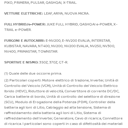
PIXO, PRIMERA, PULSAR, QASHQAI, X-TRAIL.
VETTURE ELETTRICHE:
LEAF, ARIYA, NUOVA MICRA.
FULL HYBRID/e-POWER:
JUKE FULL HYBRID, QASHQAI e-POWER, X-
TRAIL e-POWER.
FURGONI E AUTOCARRI:
E-NV200, E-NV200 EVALIA, INTERSTAR,
KUBISTAR, NAVARA, NT400, NV200, NV200 EVALIA, NV250, NV300,
NV400, PRIMASTAR, TOWNSTAR.
SPORTIVE E NISMO:
350Z, 370Z, GT-R.
(1) Quale delle due occorre prima.
(2) Particolari coperti: Motore elettrico di trazione, Inverter, Unità di
Controllo del Veicolo (VCM), Unità di Controllo del Veicolo Elettrico
Ibrido (HEVC), Riduttore di velocità, Convertitore di corrente DC/DC,
Carica batterie di bordo, Unità di controllo del selettore di direzione
(SCU), Modulo di Erogazione della Potenza (PDM), Controller della
batteria agli Ioni di Litio, Cablaggio ad alta tensione, Sistema di
raffreddamento della batteria agli Ioni di Litio, Sistema di
raffreddamento dell’inverter, Generatore, Cavo di ricarica, Connettore
di ricarica. I particolari sono coperti in caso di difettosità dei materiali