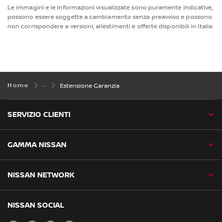
Le immagini e le informazioni visualizzate sono puramente indicative,
possono essere soggette a cambiamento senza preavviso e possono
non corrispondere a versioni, allestimenti e offerte disponibili in Italia.
Home
Estensione Garanzia
SERVIZIO CLIENTI
GAMMA NISSAN
NISSAN NETWORK
NISSAN SOCIAL