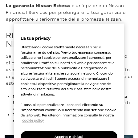
La garanzia Nissan Extesa
è un’opzione di Nissan
Financial Services per prolungare la tua garanzia e
approfittare ulteriormente della promessa Nissan.
RINNOVA L’ESPERIENZA
La tua privacy
NISSAN CON EXTESA
Utilizziamo i cookie strettamente necessari per il
funzionamento del sito. Previo tuo espresso consenso,
Sei soddisfatto della tua Nissan e del tuo pacchetto
utilizzeremo i cookie per personalizzare i contenuti, per
di opzioni e servizi? Allora ti consigliamo di non
analizzare il traffico sui nostri siti web e per consentire la
personalizzazione della pubblicità e l’integrazione di
aspettare oltre e, prima della scadenza del contratto
alcune funzionalità anche sui social network. Cliccando
di garanzia del tuo veicolo, sottoscrivere la formula di
su “Accetta e chiudi”, l’utente accetta di memorizzare i
estensione Extesa per:
cookie sul dispositivo per migliorare la navigazione del
sito, analizzare l’utilizzo del sito e assistere nelle nostre
attività di marketing.
Prolungare la durata della garanzia della tua vettura
Nissan
e continuare a usufruire di tutti i vantaggi che ti
È possibile personalizzare i consensi cliccando su
offre.
"Impostazioni cookie" e/o accedendo alla sezione Cookie
guasti
Tutelarti in caso di spese impreviste legate a
del sito web. Per ulteriori informazioni consulta la nostra
meccanici o elettrici.
cookie policy
Accetta e chiudi