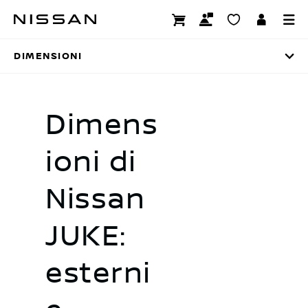
Passa
Dimensioni
ai
contenuti
DIMENSIONI
principali
Dimens
ioni di
Nissan
JUKE:
esterni