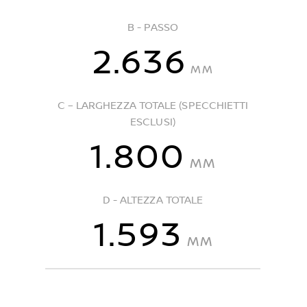
B - PASSO
2.636
MM
C – LARGHEZZA TOTALE (SPECCHIETTI
ESCLUSI)
1.800
MM
D - ALTEZZA TOTALE
1.593
MM