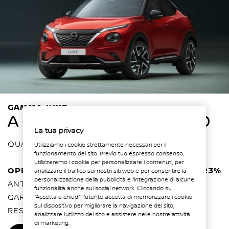
GAMMA JUKE
A PARTIRE DA € 20.900
La tua privacy
QUALUNQUE SIA IL TUO USATO.
Utilizziamo i cookie strettamente necessari per il
funzionamento del sito. Previo tuo espresso consenso,
utilizzeremo i cookie per personalizzare i contenuti, per
OPPURE € 219 AL MESE - TAN 5,75% TAEG 7,23%
analizzare il traffico sui nostri siti web e per consentire la
personalizzazione della pubblicità e l’integrazione di alcune
ANTICIPO € 3.177 - 36 RATE - VALORE FUTURO
funzionalità anche sui social network. Cliccando su
GARANTITO (RATA FINALE) € 13.000 O PUOI
“Accetta e chiudi”, l’utente accetta di memorizzare i cookie
sul dispositivo per migliorare la navigazione del sito,
RESTITUIRLO.
analizzare l’utilizzo del sito e assistere nelle nostre attività
di marketing.