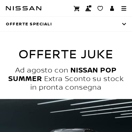
Passa
Offerte Speciali
ai
contenuti
OFFERTE SPECIALI
principali
OFFERTE JUKE
Ad agosto con
NISSAN POP
Extra Sconto su stock
SUMMER
in pronta consegna